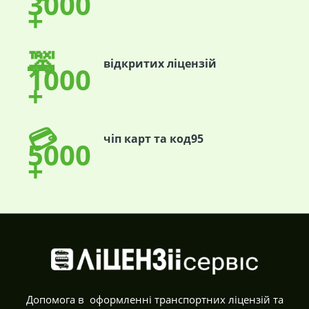
3000
+
🚕
відкритих ліцензій
1000
+
💳
чіп карт та код95
5000
+
Допомога в оформленні транспортних ліцензій та