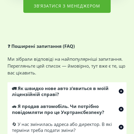
ЗВ’ЯЗАТИСЯ З МЕНЕДЖЕРОМ
❓
Поширені запитання (FAQ)
Ми зібрали відповіді на найпопулярніші запитання.
Перегляньте цей список — ймовірно, тут вже є те, що
вас цікавить.
🚛 Як швидко нове авто з’явиться в моїй
ліцензійній справі?
🚗 Я продав автомобіль. Чи потрібно
повідомляти про це Укртрансбезпеку?
🔄 У нас змінилась адреса або директор. В які
терміни треба подати зміни?